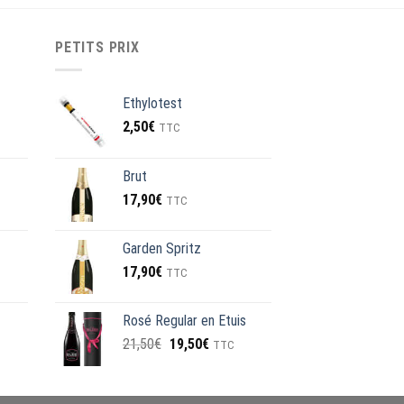
PETITS PRIX
Ethylotest
2,50
€
TTC
Brut
17,90
€
€.
TTC
Garden Spritz
17,90
€
TTC
Rosé Regular en Etuis
Le
Le
21,50
€
19,50
€
TTC
prix
prix
initial
actuel
était :
est :