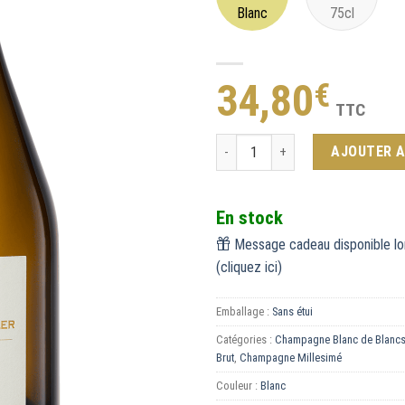
Blanc
75cl
34,80
€
TTC
quantité de Blanc de Blancs Extra
AJOUTER A
En stock
Message cadeau disponible lo
(cliquez ici)
Emballage :
Sans étui
Catégories :
Champagne Blanc de Blanc
Brut
,
Champagne Millesimé
Couleur :
Blanc