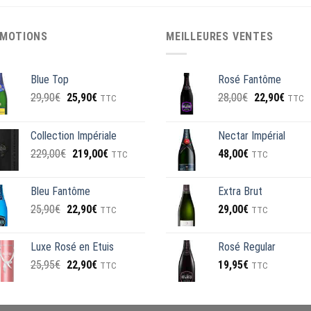
MOTIONS
MEILLEURES VENTES
Blue Top
Rosé Fantôme
Le
Le
Le
Le
29,90
€
25,90
€
28,00
€
22,90
€
TTC
TTC
prix
prix
prix
prix
initial
actuel
initial
actuel
Collection Impériale
Nectar Impérial
était :
est :
était :
est :
Le
Le
229,00
€
219,00
€
48,00
€
29,90€.
25,90€.
28,00€.
22,90
TTC
TTC
prix
prix
initial
actuel
Bleu Fantôme
Extra Brut
était :
est :
Le
Le
25,90
€
22,90
€
29,00
€
229,00€.
TTC
219,00€.
TTC
prix
prix
initial
actuel
Luxe Rosé en Etuis
Rosé Regular
était :
est :
Le
Le
25,95
€
22,90
€
19,95
€
25,90€.
22,90€.
TTC
TTC
prix
prix
initial
actuel
était :
est :