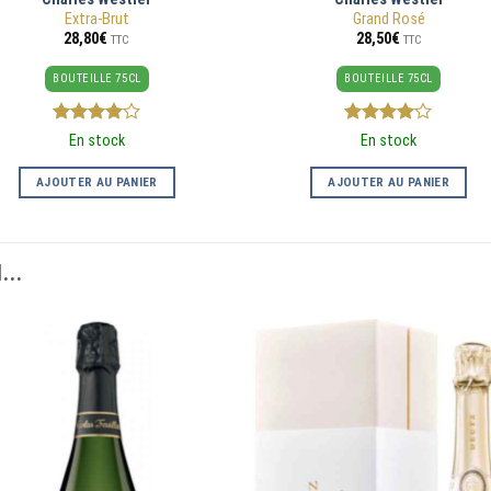
Extra-Brut
Grand Rosé
28,80
€
28,50
€
TTC
TTC
BOUTEILLE 75CL
BOUTEILLE 75CL
4
sur 5
4
sur 5
En stock
En stock
AJOUTER AU PANIER
AJOUTER AU PANIER
...