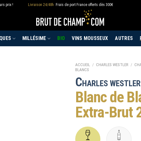
rs prix !
Livraison 24/48h
Frais de port France offerts dès 300€
QUES
MILLÉSIME
BIO
VINS MOUSSEUX
AUTRES
ACCUEIL
/
CHARLES WESTLER
/
CH
BLANCS
C
HARLES WESTLER
Blanc de Bl
Extra-Brut 