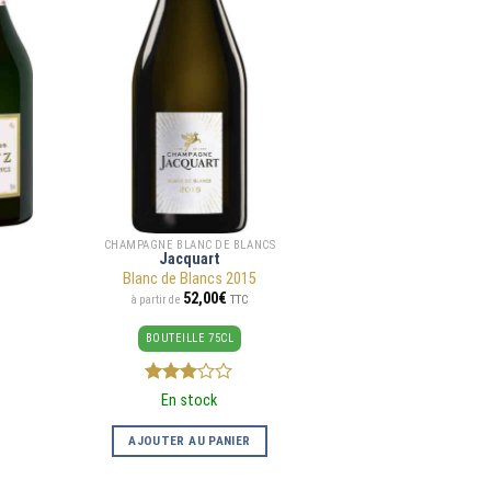
CHAMPAGNE BLANC DE BLANCS
Jacquart
Blanc de Blancs 2015
52,00
€
TTC
à partir de
BOUTEILLE 75CL
3
sur
En stock
5
AJOUTER AU PANIER