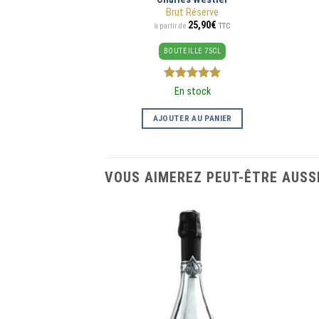
Brut Réserve
25,90
€
TTC
à partir de
BOUTEILLE 75CL
5
sur 5
En stock
AJOUTER AU PANIER
VOUS AIMEREZ PEUT-ÊTRE AUSSI