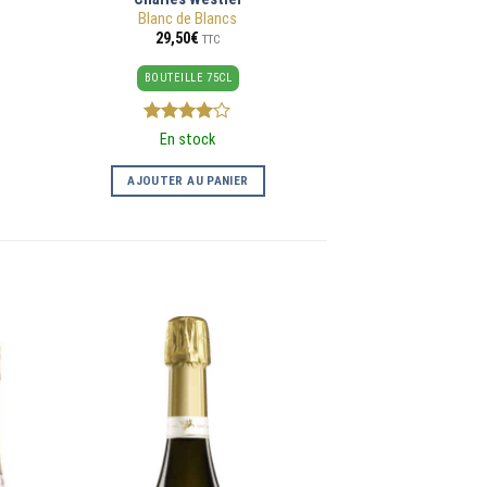
Blanc de Blancs
29,50
€
TTC
BOUTEILLE 75CL
4
sur 5
En stock
AJOUTER AU PANIER