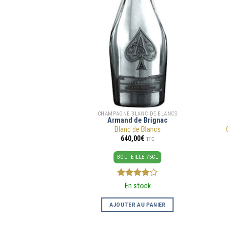
CHAMPAGNE BLANC DE BLANCS
Armand de Brignac
Blanc de Blancs
640,00
€
TTC
BOUTEILLE 75CL
4
sur 5
En stock
AJOUTER AU PANIER