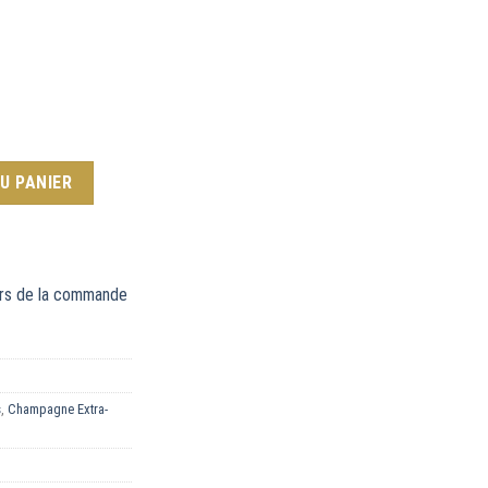
-Brut 2020
U PANIER
rs de la commande
s
,
Champagne Extra-