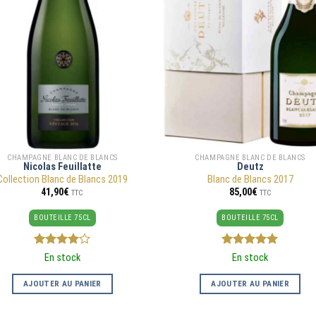
CHAMPAGNE BLANC DE BLANCS
CHAMPAGNE BLANC DE BLANCS
Nicolas Feuillatte
Deutz
Collection Blanc de Blancs 2019
Blanc de Blancs 2017
41,90
€
85,00
€
TTC
TTC
BOUTEILLE 75CL
BOUTEILLE 75CL
4
sur 5
5
sur 5
En stock
En stock
AJOUTER AU PANIER
AJOUTER AU PANIER