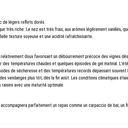
ec de légers reflets dorés.
ue très riche. Le nez est très frais, aux arômes légèrement vanillés, q
Belle texture soyeuse et une acidité rafraîchissante.
 relativement doux favorisant un débourrement précoce des vignes dès f
ar des températures chaudes et quelques épisodes de gel matinal. L’été
épisodes de sécheresse et des températures records dépassant souvent l
 des vendanges plus tôt, dès la fin août. Les conditions climatiques ét
raisins avec une maturité optimale.
 accompagnera parfaitement un repas comme un carpaccio de bar, un file