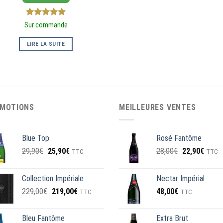
5
sur 5
Sur commande
LIRE LA SUITE
MOTIONS
MEILLEURES VENTES
Blue Top
Rosé Fantôme
Le
Le
Le
Le
29,90
€
25,90
€
28,00
€
22,90
€
TTC
TTC
prix
prix
prix
prix
initial
actuel
initial
actuel
Collection Impériale
Nectar Impérial
était :
est :
était :
est :
Le
Le
229,00
€
219,00
€
48,00
€
29,90€.
25,90€.
28,00€.
22,90
TTC
TTC
prix
prix
initial
actuel
Bleu Fantôme
Extra Brut
était :
est :