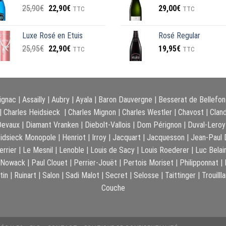
Le
Le
25,90
€
22,90
€
29,00
€
229,00€.
TTC
219,00€.
TTC
prix
prix
initial
actuel
Luxe Rosé en Etuis
Rosé Regular
était :
est :
Le
Le
25,95
€
22,90
€
19,95
€
25,90€.
22,90€.
TTC
TTC
prix
prix
initial
actuel
était :
est :
25,95€.
22,90€.
ignac
|
Assailly
|
Aubry
|
Ayala
|
Baron Dauvergne
|
Besserat de Bellefon
|
Charles Heidsieck
|
Charles Mignon
|
Charles Westler
|
Chavost
|
Clan
Devaux
|
Diamant Vranken
|
Diebolt-Vallois
|
Dom Pérignon
|
Duval-Leroy
idsieck Monopole
|
Henriot
|
Irroy
|
Jacquart
|
Jacquesson
|
Jean-Paul D
errier
|
Le Mesnil
|
Lenoble
|
Louis de Sacy
|
Louis Roederer
|
Luc Belai
Nowack
|
Paul Clouet
|
Perrier-Jouët
|
Pertois Moriset
|
Philipponnat
|
tin
|
Ruinart
|
Salon
|
Sadi Malot
|
Secret
|
Selosse
|
Taittinger
|
Trouilll
Couche