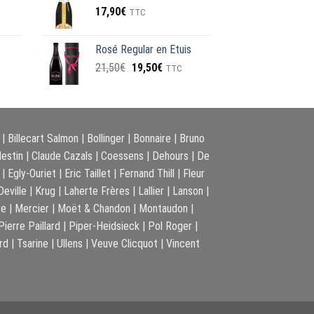
17,90
€
TTC
Rosé Regular en Etuis
Le
Le
21,50
€
19,50
€
TTC
prix
prix
initial
actuel
était :
est :
21,50€.
19,50€.
|
Billecart Salmon
|
Bollinger
|
Bonnaire
|
Bruno
destin
|
Claude Cazals
|
Coessens
|
Dehours
|
De
|
Egly-Ouriet
|
Eric Taillet
|
Fernand Thill
|
Fleur
eville
|
Krug
|
Laherte Frères
|
Lallier
|
Lanson
|
re
|
Mercier
|
Moët & Chandon
|
Montaudon
|
Pierre Paillard
|
Piper-Heidsieck
|
Pol Roger
|
ard
|
Tsarine
|
Ullens
|
Veuve Clicquot
|
Vincent