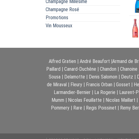
Champagne Millesimé
Champagne Rosé
Promotions
Vin Mousseux
Alfred Gratien
|
André Beaufort
|
Armand de Br
Paillard
|
Canard-Duchêne
|
Chandon
|
Chanoine
Sousa
|
Delamotte
|
Denis Salomon
|
Deutz
|
de Miraval
|
Fleury
|
Francis Orban
|
Gosset
|
He
Larmandier-Bernier
|
La Rogerie
|
Laurent-P
Mumm
|
Nicolas Feuillatte
|
Nicolas Maillart
|
Pommery
|
Rare
|
Regis Poissinet
|
Remy Ber