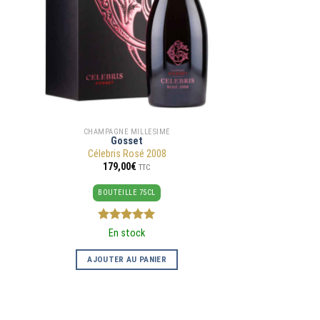
CHAMPAGNE MILLESIMÉ
Gosset
Célebris Rosé 2008
179,00
€
TTC
BOUTEILLE 75CL
5
sur 5
En stock
AJOUTER AU PANIER