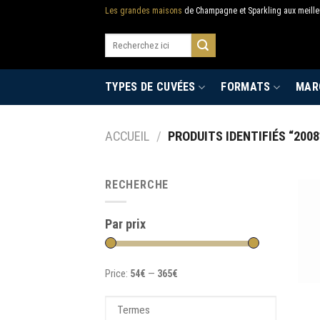
Skip
Les grandes maisons
de Champagne et Sparkling aux meilleu
to
Recherche
content
pour :
TYPES DE CUVÉES
FORMATS
MAR
ACCUEIL
/
PRODUITS IDENTIFIÉS “2008
RECHERCHE
Par prix
Price:
54€
—
365€