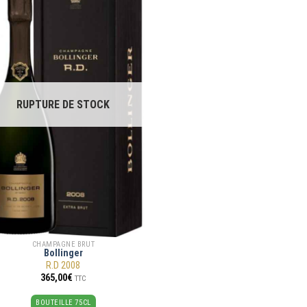
RUPTURE DE STOCK
CHAMPAGNE BRUT
Bollinger
R.D 2008
365,00
€
TTC
BOUTEILLE 75CL