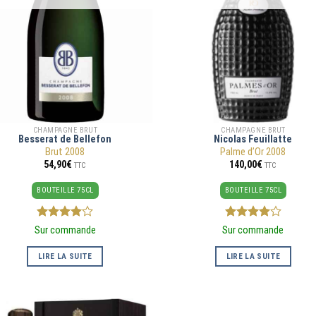
CHAMPAGNE BRUT
CHAMPAGNE BRUT
Besserat de Bellefon
Nicolas Feuillatte
Brut 2008
Palme d’Or 2008
54,90
€
140,00
€
TTC
TTC
BOUTEILLE 75CL
BOUTEILLE 75CL
4
sur 5
4
sur 5
Sur commande
Sur commande
LIRE LA SUITE
LIRE LA SUITE