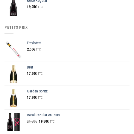
Rosé Regular
19,95
€
TTC
PETITS PRIX
Ethylotest
2,50
€
TTC
Brut
17,90
€
TTC
Garden Spritz
17,90
€
TTC
Rosé Regular en Etuis
Le
Le
21,50
€
19,50
€
TTC
prix
prix
initial
actuel