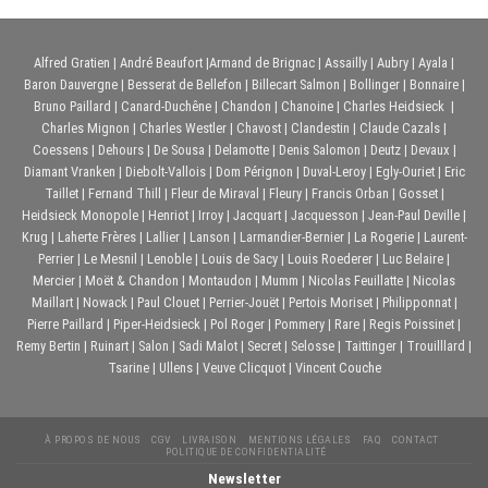
était :
est :
21,50€.
19,50€.
Alfred Gratien
|
André Beaufort
|
Armand de Brignac
|
Assailly
|
Aubry
|
Ayala
|
Baron Dauvergne
|
Besserat de Bellefon
|
Billecart Salmon
|
Bollinger
|
Bonnaire
|
Bruno Paillard
|
Canard-Duchêne
|
Chandon
|
Chanoine
|
Charles Heidsieck
|
Charles Mignon
|
Charles Westler
|
Chavost
|
Clandestin
|
Claude Cazals
|
Coessens
|
Dehours
|
De Sousa
|
Delamotte
|
Denis Salomon
|
Deutz
|
Devaux
|
Diamant Vranken
|
Diebolt-Vallois
|
Dom Pérignon
|
Duval-Leroy
|
Egly-Ouriet
|
Eric
Taillet
|
Fernand Thill
|
Fleur de Miraval
|
Fleury
|
Francis Orban
|
Gosset
|
Heidsieck Monopole
|
Henriot
|
Irroy
|
Jacquart
|
Jacquesson
|
Jean-Paul Deville
|
Krug
|
Laherte Frères
|
Lallier
|
Lanson
|
Larmandier-Bernier
|
La Rogerie
|
Laurent-
Perrier
|
Le Mesnil
|
Lenoble
|
Louis de Sacy
|
Louis Roederer
|
Luc Belaire
|
Mercier
|
Moët & Chandon
|
Montaudon
|
Mumm
|
Nicolas Feuillatte
|
Nicolas
Maillart
|
Nowack
|
Paul Clouet
|
Perrier-Jouët
|
Pertois Moriset
|
Philipponnat
|
Pierre Paillard
|
Piper-Heidsieck
|
Pol Roger
|
Pommery
|
Rare
|
Regis Poissinet
|
Remy Bertin
|
Ruinart
|
Salon
|
Sadi Malot
|
Secret
|
Selosse
|
Taittinger
|
Trouilllard
|
Tsarine
|
Ullens
|
Veuve Clicquot
|
Vincent Couche
À PROPOS DE NOUS
CGV
LIVRAISON
MENTIONS LÉGALES
FAQ
CONTACT
POLITIQUE DE CONFIDENTIALITÉ
Newsletter