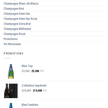
Champagne Blanc de Blancs
Champagne Brut
Champagne Demi-Sec
Champagne Demi-Sec Rosé
Champagne Extra-Brut
Champagne Millesimé
Champagne Rosé
Promotions
Vin Mousseux
PROMOTIONS
Blue Top
Le
Le
29,90
€
25,90
€
TTC
prix
prix
initial
actuel
était :
est :
Collection Impériale
29,90€.
25,90€.
Le
Le
229,00
€
219,00
€
TTC
prix
prix
initial
actuel
était :
est :
Bleu Fantôme
229,00€.
219,00€.