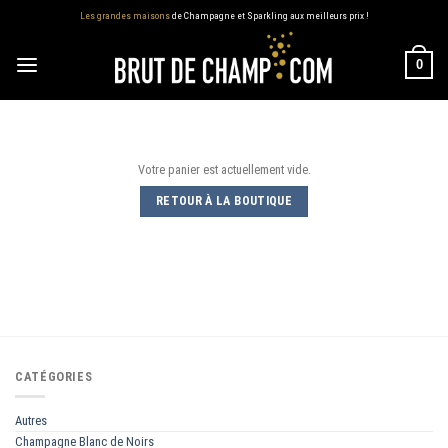
Skip
Les grandes maisons
de Champagne et Sparkling aux meilleurs prix !
to
content
0
Votre panier est actuellement vide.
RETOUR À LA BOUTIQUE
CATÉGORIES
Autres
Champagne Blanc de Noirs