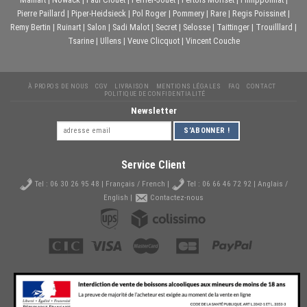
Pierre Paillard
|
Piper-Heidsieck
|
Pol Roger
|
Pommery
|
Rare
|
Regis Poissinet
|
Remy Bertin
|
Ruinart
|
Salon
|
Sadi Malot
|
Secret
|
Selosse
|
Taittinger
|
Trouilllard
|
Tsarine
|
Ullens
|
Veuve Clicquot
|
Vincent Couche
À PROPOS DE NOUS
CGV
LIVRAISON
MENTIONS LÉGALES
FAQ
CONTACT
POLITIQUE DE CONFIDENTIALITÉ
Newsletter
Service Client
Tel :
06 30 26 95 48
| Français / French |
Tel :
06 66 46 72 92
| Anglais /
English |
Contactez-nous