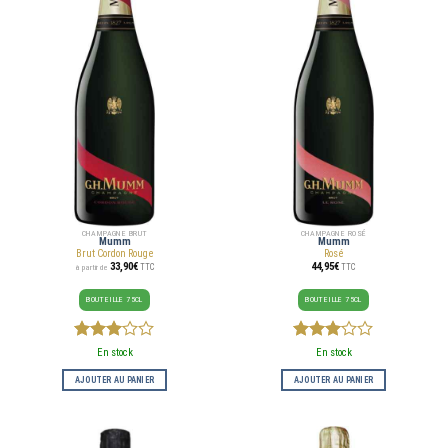
CHAMPAGNE BRUT
CHAMPAGNE ROSÉ
Mumm
Mumm
Brut Cordon Rouge
Rosé
33,90
€
44,95
€
TTC
TTC
à partir de
BOUTEILLE 75CL
BOUTEILLE 75CL
3
sur
3
sur
En stock
En stock
5
5
AJOUTER AU PANIER
AJOUTER AU PANIER