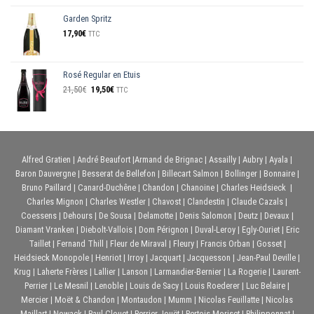
Garden Spritz
17,90
€
TTC
Rosé Regular en Etuis
Le
Le
21,50
€
19,50
€
TTC
prix
prix
initial
actuel
était :
est :
21,50€.
19,50€.
Alfred Gratien
|
André Beaufort
|
Armand de Brignac
|
Assailly
|
Aubry
|
Ayala
|
Baron Dauvergne
|
Besserat de Bellefon
|
Billecart Salmon
|
Bollinger
|
Bonnaire
|
Bruno Paillard
|
Canard-Duchêne
|
Chandon
|
Chanoine
|
Charles Heidsieck
|
Charles Mignon
|
Charles Westler
|
Chavost
|
Clandestin
|
Claude Cazals
|
Coessens
|
Dehours
|
De Sousa
|
Delamotte
|
Denis Salomon
|
Deutz
|
Devaux
|
Diamant Vranken
|
Diebolt-Vallois
|
Dom Pérignon
|
Duval-Leroy
|
Egly-Ouriet
|
Eric
Taillet
|
Fernand Thill
|
Fleur de Miraval
|
Fleury
|
Francis Orban
|
Gosset
|
Heidsieck Monopole
|
Henriot
|
Irroy
|
Jacquart
|
Jacquesson
|
Jean-Paul Deville
|
Krug
|
Laherte Frères
|
Lallier
|
Lanson
|
Larmandier-Bernier
|
La Rogerie
|
Laurent-
Perrier
|
Le Mesnil
|
Lenoble
|
Louis de Sacy
|
Louis Roederer
|
Luc Belaire
|
Mercier
|
Moët & Chandon
|
Montaudon
|
Mumm
|
Nicolas Feuillatte
|
Nicolas
Maillart
|
Nowack
|
Paul Clouet
|
Perrier-Jouët
|
Pertois Moriset
|
Philipponnat
|