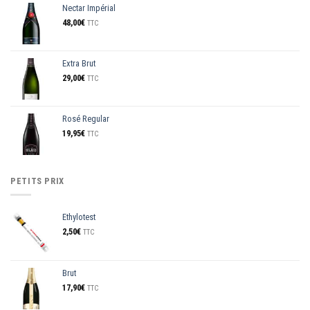
Nectar Impérial
28,00€.
22,90€.
48,00
€
TTC
Extra Brut
29,00
€
TTC
Rosé Regular
19,95
€
TTC
PETITS PRIX
Ethylotest
2,50
€
TTC
Brut
17,90
€
TTC