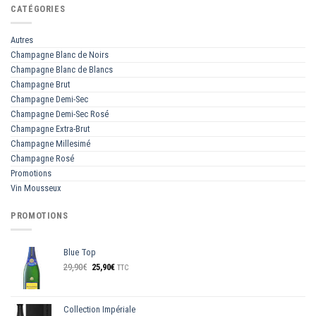
CATÉGORIES
Autres
Champagne Blanc de Noirs
Champagne Blanc de Blancs
Champagne Brut
Champagne Demi-Sec
Champagne Demi-Sec Rosé
Champagne Extra-Brut
Champagne Millesimé
Champagne Rosé
Promotions
Vin Mousseux
PROMOTIONS
Blue Top
Le
Le
29,90
€
25,90
€
TTC
prix
prix
initial
actuel
était :
est :
Collection Impériale
29,90€.
25,90€.