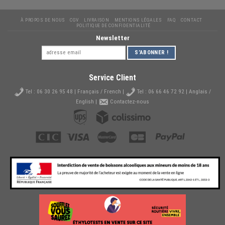
À PROPOS DE NOUS
CGV
LIVRAISON
MENTIONS LÉGALES
FAQ
CONTACT
POLITIQUE DE CONFIDENTIALITÉ
Newsletter
Service Client
Tel :
06 30 26 95 48
| Français / French |
Tel :
06 66 46 72 92
| Anglais /
English |
Contactez-nous