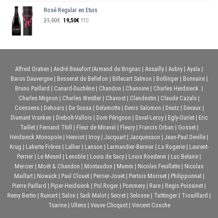
Rosé Regular en Etuis
Le
Le
21,50
€
19,50
€
TTC
prix
prix
initial
actuel
était :
est :
21,50€.
19,50€.
Alfred Gratien
|
André Beaufort
|
Armand de Brignac
|
Assailly
|
Aubry
|
Ayala
|
Baron Dauvergne
|
Besserat de Bellefon
|
Billecart Salmon
|
Bollinger
|
Bonnaire
|
Bruno Paillard
|
Canard-Duchêne
|
Chandon
|
Chanoine
|
Charles Heidsieck
|
Charles Mignon
|
Charles Westler
|
Chavost
|
Clandestin
|
Claude Cazals
|
Coessens
|
Dehours
|
De Sousa
|
Delamotte
|
Denis Salomon
|
Deutz
|
Devaux
|
Diamant Vranken
|
Diebolt-Vallois
|
Dom Pérignon
|
Duval-Leroy
|
Egly-Ouriet
|
Eric
Taillet
|
Fernand Thill
|
Fleur de Miraval
|
Fleury
|
Francis Orban
|
Gosset
|
Heidsieck Monopole
|
Henriot
|
Irroy
|
Jacquart
|
Jacquesson
|
Jean-Paul Deville
|
Krug
|
Laherte Frères
|
Lallier
|
Lanson
|
Larmandier-Bernier
|
La Rogerie
|
Laurent-
Perrier
|
Le Mesnil
|
Lenoble
|
Louis de Sacy
|
Louis Roederer
|
Luc Belaire
|
Mercier
|
Moët & Chandon
|
Montaudon
|
Mumm
|
Nicolas Feuillatte
|
Nicolas
Maillart
|
Nowack
|
Paul Clouet
|
Perrier-Jouët
|
Pertois Moriset
|
Philipponnat
|
Pierre Paillard
|
Piper-Heidsieck
|
Pol Roger
|
Pommery
|
Rare
|
Regis Poissinet
|
Remy Bertin
|
Ruinart
|
Salon
|
Sadi Malot
|
Secret
|
Selosse
|
Taittinger
|
Trouilllard
|
Tsarine
|
Ullens
|
Veuve Clicquot
|
Vincent Couche