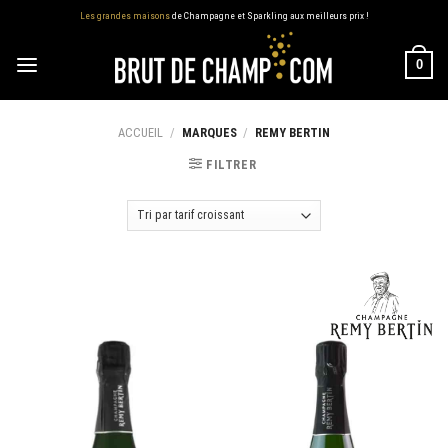
Skip
Les grandes maisons
de Champagne et Sparkling aux meilleurs prix !
to
content
0
ACCUEIL
/
MARQUES
/
REMY BERTIN
FILTRER