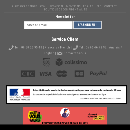
À PROPOS DE NOUS
CGV
LIVRAISON
MENTIONS LÉGALES
FAQ
CONTACT
POLITIQUE DE CONFIDENTIALITÉ
Newsletter
Service Client
Tel :
06 30 26 95 48
| Français / French |
Tel :
06 66 46 72 92
| Anglais /
English |
Contactez-nous