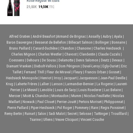
Rosé Regular en Etuis
Le
Le
21,50
€
19,50
€
TTC
prix
prix
initial
actuel
était :
est :
21,50€.
19,50€.
Alfred Gratien
|
André Beaufort
|
Armand de Brignac
|
Assailly
|
Aubry
|
Ayala
|
Baron Dauvergne
|
Besserat de Bellefon
|
Billecart Salmon
|
Bollinger
|
Bonnaire
|
Bruno Paillard
|
Canard-Duchêne
|
Chandon
|
Chanoine
|
Charles Heidsieck
|
Charles Mignon
|
Charles Westler
|
Chavost
|
Clandestin
|
Claude Cazals
|
Coessens
|
Dehours
|
De Sousa
|
Delamotte
|
Denis Salomon
|
Deutz
|
Devaux
|
Diamant Vranken
|
Diebolt-Vallois
|
Dom Pérignon
|
Duval-Leroy
|
Egly-Ouriet
|
Eric
Taillet
|
Fernand Thill
|
Fleur de Miraval
|
Fleury
|
Francis Orban
|
Gosset
|
Heidsieck Monopole
|
Henriot
|
Irroy
|
Jacquart
|
Jacquesson
|
Jean-Paul Deville
|
Krug
|
Laherte Frères
|
Lallier
|
Lanson
|
Larmandier-Bernier
|
La Rogerie
|
Laurent-
Perrier
|
Le Mesnil
|
Lenoble
|
Louis de Sacy
|
Louis Roederer
|
Luc Belaire
|
Mercier
|
Moët & Chandon
|
Montaudon
|
Mumm
|
Nicolas Feuillatte
|
Nicolas
Maillart
|
Nowack
|
Paul Clouet
|
Perrier-Jouët
|
Pertois Moriset
|
Philipponnat
|
Pierre Paillard
|
Piper-Heidsieck
|
Pol Roger
|
Pommery
|
Rare
|
Regis Poissinet
|
Remy Bertin
|
Ruinart
|
Salon
|
Sadi Malot
|
Secret
|
Selosse
|
Taittinger
|
Trouilllard
|
Tsarine
|
Ullens
|
Veuve Clicquot
|
Vincent Couche