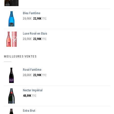
prix
prix
initial
actuel
était :
est :
Bleu Fantôme
229,00€.
219,00€.
Le
Le
25,90
€
22,90
€
TTC
prix
prix
initial
actuel
était :
est :
Luxe Rosé en Etuis
25,90€.
22,90€.
Le
Le
25,95
€
22,90
€
TTC
prix
prix
initial
actuel
était :
est :
25,95€.
22,90€.
MEILLEURES VENTES
Rosé Fantôme
Le
Le
28,00
€
22,90
€
TTC
prix
prix
initial
actuel
était :
est :
Nectar Impérial
28,00€.
22,90€.
48,00
€
TTC
Extra Brut