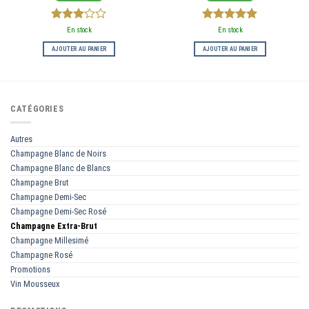
3
sur
5
sur 5
En stock
En stock
5
AJOUTER AU PANIER
AJOUTER AU PANIER
CATÉGORIES
Autres
Champagne Blanc de Noirs
Champagne Blanc de Blancs
Champagne Brut
Champagne Demi-Sec
Champagne Demi-Sec Rosé
Champagne Extra-Brut
Champagne Millesimé
Champagne Rosé
Promotions
Vin Mousseux