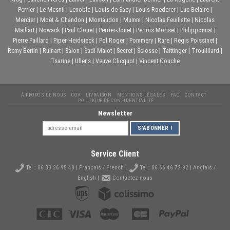
Perrier
|
Le Mesnil
|
Lenoble
|
Louis de Sacy
|
Louis Roederer
|
Luc Belaire
|
Mercier
|
Moët & Chandon
|
Montaudon
|
Mumm
|
Nicolas Feuillatte
|
Nicolas
Maillart
|
Nowack
|
Paul Clouet
|
Perrier-Jouët
|
Pertois Moriset
|
Philipponnat
|
Pierre Paillard
|
Piper-Heidsieck
|
Pol Roger
|
Pommery
|
Rare
|
Regis Poissinet
|
Remy Bertin
|
Ruinart
|
Salon
|
Sadi Malot
|
Secret
|
Selosse
|
Taittinger
|
Trouilllard
|
Tsarine
|
Ullens
|
Veuve Clicquot
|
Vincent Couche
À PROPOS DE NOUS
CGV
LIVRAISON
MENTIONS LÉGALES
FAQ
CONTACT
POLITIQUE DE CONFIDENTIALITÉ
Newsletter
Service Client
Tel :
06 30 26 95 48
| Français / French |
Tel :
06 66 46 72 92
| Anglais /
English |
Contactez-nous