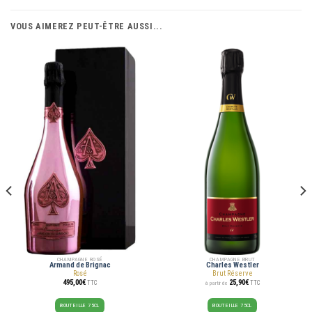
VOUS AIMEREZ PEUT-ÊTRE AUSSI...
CHAMPAGNE ROSÉ
CHAMPAGNE BRUT
Armand de Brignac
Charles Westler
Rosé
Brut Réserve
495,00
€
25,90
€
TTC
TTC
à partir de
BOUTEILLE 75CL
BOUTEILLE 75CL