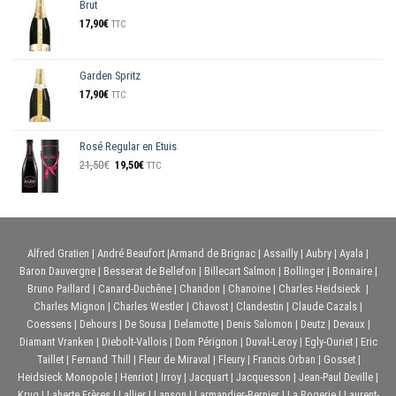
Brut
17,90
€
TTC
Garden Spritz
17,90
€
TTC
Rosé Regular en Etuis
Le
Le
21,50
€
19,50
€
TTC
prix
prix
initial
actuel
était :
est :
21,50€.
19,50€.
Alfred Gratien
|
André Beaufort
|
Armand de Brignac
|
Assailly
|
Aubry
|
Ayala
|
Baron Dauvergne
|
Besserat de Bellefon
|
Billecart Salmon
|
Bollinger
|
Bonnaire
|
Bruno Paillard
|
Canard-Duchêne
|
Chandon
|
Chanoine
|
Charles Heidsieck
|
Charles Mignon
|
Charles Westler
|
Chavost
|
Clandestin
|
Claude Cazals
|
Coessens
|
Dehours
|
De Sousa
|
Delamotte
|
Denis Salomon
|
Deutz
|
Devaux
|
Diamant Vranken
|
Diebolt-Vallois
|
Dom Pérignon
|
Duval-Leroy
|
Egly-Ouriet
|
Eric
Taillet
|
Fernand Thill
|
Fleur de Miraval
|
Fleury
|
Francis Orban
|
Gosset
|
Heidsieck Monopole
|
Henriot
|
Irroy
|
Jacquart
|
Jacquesson
|
Jean-Paul Deville
|
Krug
|
Laherte Frères
|
Lallier
|
Lanson
|
Larmandier-Bernier
|
La Rogerie
|
Laurent-