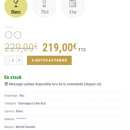
Blanc
75cl
Etui
229,00
Le
219,00
Le
€
€
prix
prix
TTC
initial
actuel
quantité de Collection Impériale
était :
est :
AJOUTER AU PANIER
229,00€.
219,00€.
En stock
Message cadeau disponible lors de la commande (cliquez ici)
Emballage :
Etui
Catégorie :
Champagne Extra-Brut
Couleur :
Blanc
Notation :
* * * * *
Marque :
Moët & Chandon