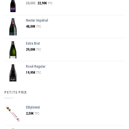
Le
Le
28,00
€
22,90
€
TTC
prix
prix
initial
actuel
était :
est :
Nectar Impérial
28,00€.
22,90€.
48,00
€
TTC
Extra Brut
29,00
€
TTC
Rosé Regular
19,95
€
TTC
PETITS PRIX
Ethylotest
2,50
€
TTC