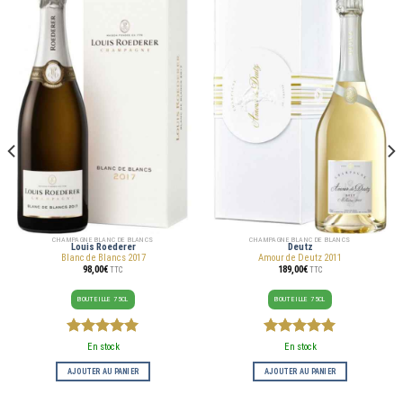
CHAMPAGNE BLANC DE BLANCS
CHAMPAGNE BLANC DE BLANCS
Louis Roederer
Deutz
Blanc de Blancs 2017
Amour de Deutz 2011
98,00
€
189,00
€
TTC
TTC
BOUTEILLE 75CL
BOUTEILLE 75CL
5
sur 5
5
sur 5
En stock
En stock
AJOUTER AU PANIER
AJOUTER AU PANIER