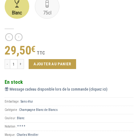
Blanc
75cl
29,50
€
TTC
quantité de Blanc de Blancs
AJOUTER AU PANIER
En stock
Message cadeau disponible lors de la commande (cliquez ici)
Emballage :
Sans étui
Catégorie :
Champagne Blanc de Blancs
Couleur :
Blanc
Notation :
* * * *
Marque :
Charles Westler