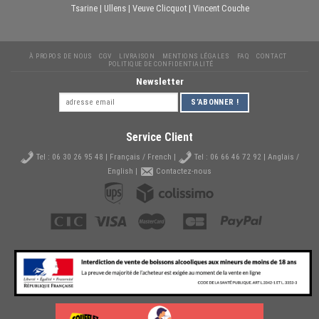
Tsarine
|
Ullens
|
Veuve Clicquot
|
Vincent Couche
À PROPOS DE NOUS
CGV
LIVRAISON
MENTIONS LÉGALES
FAQ
CONTACT
POLITIQUE DE CONFIDENTIALITÉ
Newsletter
Service Client
Tel :
06 30 26 95 48
| Français / French |
Tel :
06 66 46 72 92
| Anglais /
English |
Contactez-nous