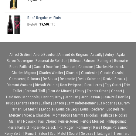
TTC
Rosé Regular en Etuis
Le
Le
21,50
€
19,50
€
TTC
prix
prix
initial
actuel
était :
est :
21,50€.
19,50€.
Alfred Gratien
|
André Beaufort
|
Armand de Brignac
|
Assailly
|
Aubry
|
Ayala
|
Baron Dauvergne
|
Besserat de Bellefon
|
Billecart Salmon
|
Bollinger
|
Bonnaire
|
Bruno Paillard
|
Canard-Duchêne
|
Chandon
|
Chanoine
|
Charles Heidsieck
|
Charles Mignon
|
Charles Westler
|
Chavost
|
Clandestin
|
Claude Cazals
|
Coessens
|
Dehours
|
De Sousa
|
Delamotte
|
Denis Salomon
|
Deutz
|
Devaux
|
Diamant Vranken
|
Diebolt-Vallois
|
Dom Pérignon
|
Duval-Leroy
|
Egly-Ouriet
|
Eric
Taillet
|
Fernand Thill
|
Fleur de Miraval
|
Fleury
|
Francis Orban
|
Gosset
|
Heidsieck Monopole
|
Henriot
|
Irroy
|
Jacquart
|
Jacquesson
|
Jean-Paul Deville
|
Krug
|
Laherte Frères
|
Lallier
|
Lanson
|
Larmandier-Bernier
|
La Rogerie
|
Laurent-
Perrier
|
Le Mesnil
|
Lenoble
|
Louis de Sacy
|
Louis Roederer
|
Luc Belaire
|
Mercier
|
Moët & Chandon
|
Montaudon
|
Mumm
|
Nicolas Feuillatte
|
Nicolas
Maillart
|
Nowack
|
Paul Clouet
|
Perrier-Jouët
|
Pertois Moriset
|
Philipponnat
|
Pierre Paillard
|
Piper-Heidsieck
|
Pol Roger
|
Pommery
|
Rare
|
Regis Poissinet
|
Remy Bertin
|
Ruinart
|
Salon
|
Sadi Malot
|
Secret
|
Selosse
|
Taittinger
|
Trouilllard
|