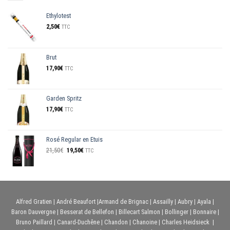
Ethylotest
2,50
€
TTC
Brut
17,90
€
TTC
Garden Spritz
17,90
€
TTC
Rosé Regular en Etuis
Le
Le
21,50
€
19,50
€
TTC
prix
prix
initial
actuel
était :
est :
21,50€.
19,50€.
Alfred Gratien
|
André Beaufort
|
Armand de Brignac
|
Assailly
|
Aubry
|
Ayala
|
Baron Dauvergne
|
Besserat de Bellefon
|
Billecart Salmon
|
Bollinger
|
Bonnaire
|
Bruno Paillard
|
Canard-Duchêne
|
Chandon
|
Chanoine
|
Charles Heidsieck
|