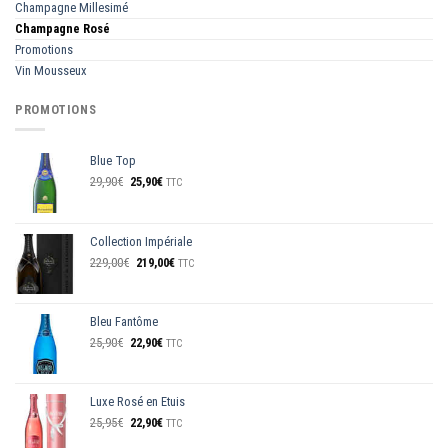
Champagne Millesimé
Champagne Rosé
Promotions
Vin Mousseux
PROMOTIONS
Blue Top
Le
Le
29,90
€
25,90
€
TTC
prix
prix
initial
actuel
était :
est :
Collection Impériale
29,90€.
25,90€.
Le
Le
229,00
€
219,00
€
TTC
prix
prix
initial
actuel
était :
est :
Bleu Fantôme
229,00€.
219,00€.
Le
Le
25,90
€
22,90
€
TTC
prix
prix
initial
actuel
était :
est :
Luxe Rosé en Etuis
25,90€.
22,90€.
Le
Le
25,95
€
22,90
€
TTC
prix
prix