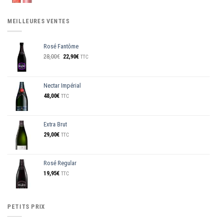
initial
actuel
était :
est :
25,95€.
22,90€.
MEILLEURES VENTES
Rosé Fantôme
Le
Le
28,00
€
22,90
€
TTC
prix
prix
initial
actuel
était :
est :
Nectar Impérial
28,00€.
22,90€.
48,00
€
TTC
Extra Brut
29,00
€
TTC
Rosé Regular
19,95
€
TTC
PETITS PRIX