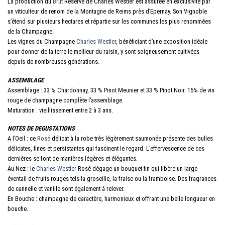
La production du
Brut
Réserve de Charles Westler est assurée en exclusivité par
un viticulteur de renom de la Montagne de Reims près d’Epernay. Son Vignoble
s’étend sur plusieurs hectares et répartie sur les communes les plus renommées
de la Champagne.
Les vignes du Champagne
Charles Westler
, bénéficiant d’une exposition idéale
pour donner de la terre le meilleur du raisin, y sont soigneusement cultivées
depuis de nombreuses générations.
ASSEMBLAGE
Assemblage : 33 % Chardonnay, 33 % Pinot Meunier et 33 % Pinot Noir. 15% de vin
rouge de champagne complète l’assemblage.
Maturation : vieillissement entre 2 à 3 ans.
NOTES DE DEGUSTATIONS
A l’Oeil : ce
Rosé
délicat à la robe très légèrement saumonée présente des bulles
délicates, fines et persistantes qui fascinent le regard. L’effervescence de ces
dernières se font de manières légères et élégantes.
Au Nez : le
Charles Westler
Rosé dégage un bouquet fin qui libère un large
éventail de fruits rouges tels la groseille, la fraise ou la framboise. Des fragrances
de cannelle et vanille sont également à relever.
En Bouche : champagne de caractère, harmonieux et offrant une belle longueur en
bouche.