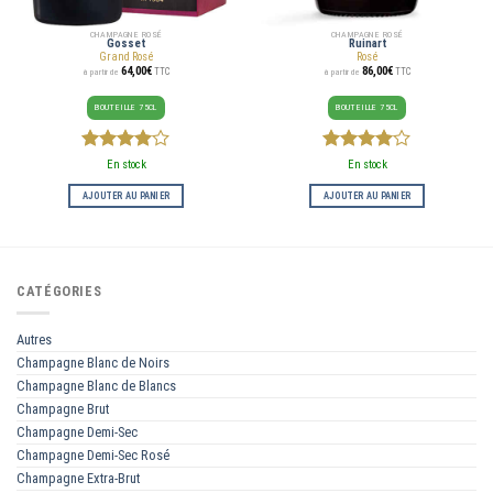
CHAMPAGNE ROSÉ
CHAMPAGNE ROSÉ
Gosset
Ruinart
Grand Rosé
Rosé
64,00
€
86,00
€
TTC
TTC
à partir de
à partir de
BOUTEILLE 75CL
BOUTEILLE 75CL
4
sur 5
4
sur 5
En stock
En stock
AJOUTER AU PANIER
AJOUTER AU PANIER
CATÉGORIES
Autres
Champagne Blanc de Noirs
Champagne Blanc de Blancs
Champagne Brut
Champagne Demi-Sec
Champagne Demi-Sec Rosé
Champagne Extra-Brut