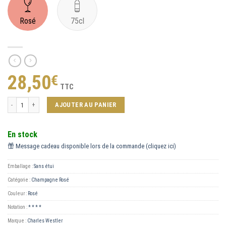
Rosé
75cl
28,50
€
TTC
quantité de Grand Rosé
AJOUTER AU PANIER
En stock
Message cadeau disponible lors de la commande (cliquez ici)
Emballage :
Sans étui
Catégorie :
Champagne Rosé
Couleur :
Rosé
Notation :
* * * *
Marque :
Charles Westler