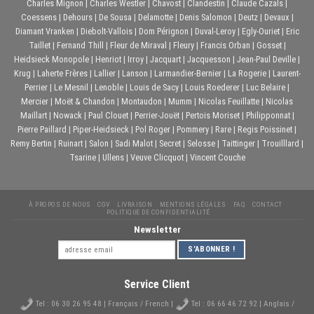
Charles Mignon
|
Charles Westler
|
Chavost
|
Clandestin
|
Claude Cazals
|
Coessens
|
Dehours
|
De Sousa
|
Delamotte
|
Denis Salomon
|
Deutz
|
Devaux
|
Diamant Vranken
|
Diebolt-Vallois
|
Dom Pérignon
|
Duval-Leroy
|
Egly-Ouriet
|
Eric
Taillet
|
Fernand Thill
|
Fleur de Miraval
|
Fleury
|
Francis Orban
|
Gosset
|
Heidsieck Monopole
|
Henriot
|
Irroy
|
Jacquart
|
Jacquesson
|
Jean-Paul Deville
|
Krug
|
Laherte Frères
|
Lallier
|
Lanson
|
Larmandier-Bernier
|
La Rogerie
|
Laurent-
Perrier
|
Le Mesnil
|
Lenoble
|
Louis de Sacy
|
Louis Roederer
|
Luc Belaire
|
Mercier
|
Moët & Chandon
|
Montaudon
|
Mumm
|
Nicolas Feuillatte
|
Nicolas
Maillart
|
Nowack
|
Paul Clouet
|
Perrier-Jouët
|
Pertois Moriset
|
Philipponnat
|
Pierre Paillard
|
Piper-Heidsieck
|
Pol Roger
|
Pommery
|
Rare
|
Regis Poissinet
|
Remy Bertin
|
Ruinart
|
Salon
|
Sadi Malot
|
Secret
|
Selosse
|
Taittinger
|
Trouilllard
|
Tsarine
|
Ullens
|
Veuve Clicquot
|
Vincent Couche
À PROPOS DE NOUS
CGV
LIVRAISON
MENTIONS LÉGALES
FAQ
CONTACT
POLITIQUE DE CONFIDENTIALITÉ
Newsletter
Service Client
Tel :
06 30 26 95 48
| Français / French |
Tel :
06 66 46 72 92
| Anglais /