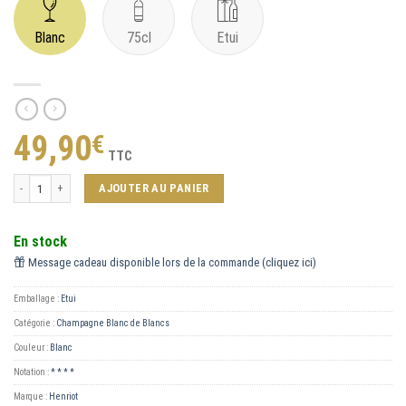
Blanc
75cl
Etui
49,90
€
TTC
quantité de Blanc de Blancs
AJOUTER AU PANIER
En stock
Message cadeau disponible lors de la commande (cliquez ici)
Emballage :
Etui
Catégorie :
Champagne Blanc de Blancs
Couleur :
Blanc
Notation :
* * * *
Marque :
Henriot