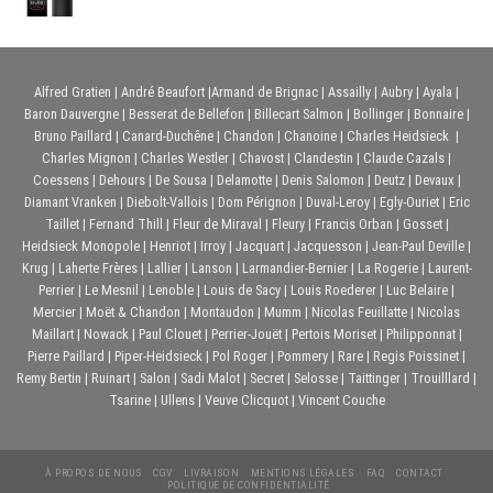
initial
actuel
était :
est :
21,50€.
19,50€.
Alfred Gratien
|
André Beaufort
|
Armand de Brignac
|
Assailly
|
Aubry
|
Ayala
|
Baron Dauvergne
|
Besserat de Bellefon
|
Billecart Salmon
|
Bollinger
|
Bonnaire
|
Bruno Paillard
|
Canard-Duchêne
|
Chandon
|
Chanoine
|
Charles Heidsieck
|
Charles Mignon
|
Charles Westler
|
Chavost
|
Clandestin
|
Claude Cazals
|
Coessens
|
Dehours
|
De Sousa
|
Delamotte
|
Denis Salomon
|
Deutz
|
Devaux
|
Diamant Vranken
|
Diebolt-Vallois
|
Dom Pérignon
|
Duval-Leroy
|
Egly-Ouriet
|
Eric
Taillet
|
Fernand Thill
|
Fleur de Miraval
|
Fleury
|
Francis Orban
|
Gosset
|
Heidsieck Monopole
|
Henriot
|
Irroy
|
Jacquart
|
Jacquesson
|
Jean-Paul Deville
|
Krug
|
Laherte Frères
|
Lallier
|
Lanson
|
Larmandier-Bernier
|
La Rogerie
|
Laurent-
Perrier
|
Le Mesnil
|
Lenoble
|
Louis de Sacy
|
Louis Roederer
|
Luc Belaire
|
Mercier
|
Moët & Chandon
|
Montaudon
|
Mumm
|
Nicolas Feuillatte
|
Nicolas
Maillart
|
Nowack
|
Paul Clouet
|
Perrier-Jouët
|
Pertois Moriset
|
Philipponnat
|
Pierre Paillard
|
Piper-Heidsieck
|
Pol Roger
|
Pommery
|
Rare
|
Regis Poissinet
|
Remy Bertin
|
Ruinart
|
Salon
|
Sadi Malot
|
Secret
|
Selosse
|
Taittinger
|
Trouilllard
|
Tsarine
|
Ullens
|
Veuve Clicquot
|
Vincent Couche
À PROPOS DE NOUS
CGV
LIVRAISON
MENTIONS LÉGALES
FAQ
CONTACT
POLITIQUE DE CONFIDENTIALITÉ