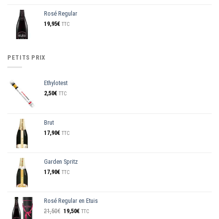
Rosé Regular
19,95
€
TTC
PETITS PRIX
Ethylotest
2,50
€
TTC
Brut
17,90
€
TTC
Garden Spritz
17,90
€
TTC
Rosé Regular en Etuis
Le
Le
21,50
€
19,50
€
TTC
prix
prix