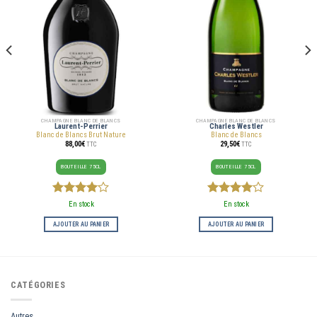
CHAMPAGNE BLANC DE BLANCS
CHAMPAGNE BLANC DE BLANCS
Laurent-Perrier
Charles Westler
Blanc de Blancs Brut Nature
Blanc de Blancs
88,00
€
29,50
€
TTC
TTC
BOUTEILLE 75CL
BOUTEILLE 75CL
4
sur 5
4
sur 5
En stock
En stock
AJOUTER AU PANIER
AJOUTER AU PANIER
CATÉGORIES
Autres