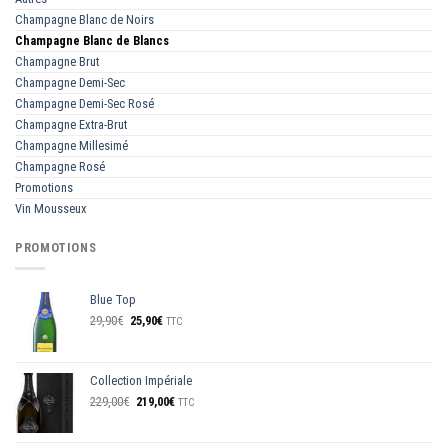
Champagne Blanc de Noirs
Champagne Blanc de Blancs
Champagne Brut
Champagne Demi-Sec
Champagne Demi-Sec Rosé
Champagne Extra-Brut
Champagne Millesimé
Champagne Rosé
Promotions
Vin Mousseux
PROMOTIONS
Blue Top
Le
Le
29,90
€
25,90
€
TTC
prix
prix
initial
actuel
était :
est :
Collection Impériale
29,90€.
25,90€.
Le
Le
229,00
€
219,00
€
TTC
prix
prix
initial
actuel